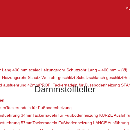
M
Heizungsrohr Schutzrohr Lang – 400 mm – (Ø):
Hei
PROFI Tackernadeln für Fussbodenheizung ST
Dämmstoffteller
len
Tackernadeln für Fußbodenheizung
Tackernadeln für Fußbodenheizung KURZE Ausführ
Tackernadeln Fußbodenheizung LANGE Ausführung