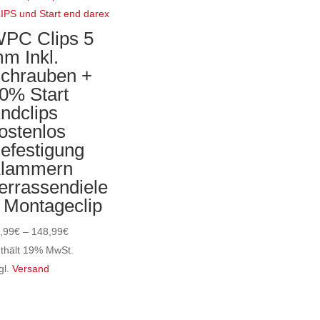
hrere
rianten
PC Clips 5
f.
m Inkl.
e
chrauben +
tionen
0% Start
nnen
ndclips
f
ostenlos
r
efestigung
oduktseite
lammern
wählt
errassendiele
rden
 Montageclip
Preisspanne:
,99
€
–
148,99
€
14,99€
thält 19% MwSt.
bis
gl.
Versand
eses
148,99€
odukt