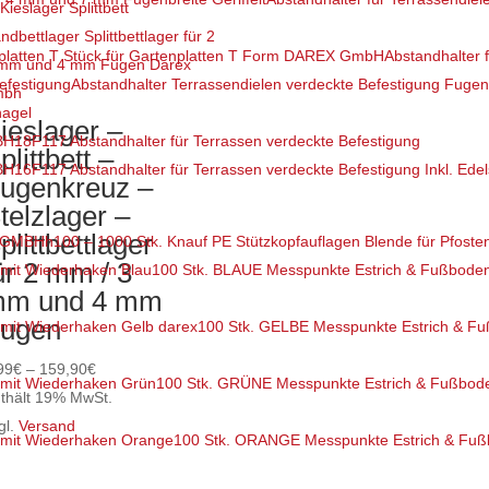
ist
hrere
Abstandhalter 
rianten
Abstandhalter Terrassendielen verdeckte Befestigung Fuge
f.
nagel
e
ieslager –
F117 Abstandhalter für Terrassen verdeckte Befestigung
tionen
plittbett –
F117 Abstandhalter für Terrassen verdeckte Befestigung Inkl. Edel
nnen
ugenkreuz –
f
telzlager –
r
plittbettlager
100 – 1000 Stk. Knauf PE Stützkopfauflagen Blende für Pfost
oduktseite
ür 2 mm / 3
100 Stk. BLAUE Messpunkte Estrich & Fußboden
wählt
m und 4 mm
rden
ugen
100 Stk. GELBE Messpunkte Estrich & F
Preisspanne:
99
€
–
159,90
€
100 Stk. GRÜNE Messpunkte Estrich & Fußbode
5,99€
thält 19% MwSt.
bis
gl.
Versand
100 Stk. ORANGE Messpunkte Estrich & Fuß
eses
159,90€
odukt