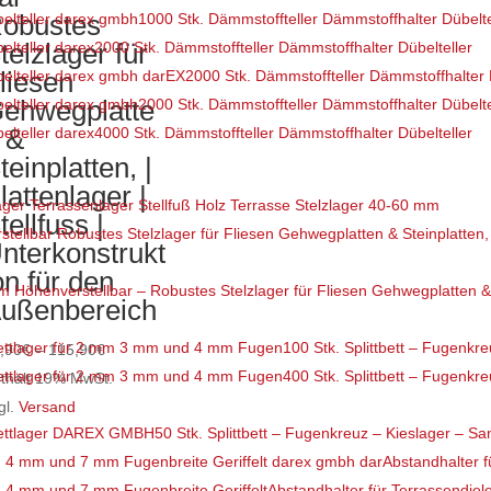
obustes
1000 Stk. Dämmstoffteller Dämmstoffhalter Dübelte
telzlager für
2000 Stk. Dämmstoffteller Dämmstoffhalter Dübelteller
liesen
2000 Stk. Dämmstoffteller Dämmstoffhalter 
ehwegplatte
2000 Stk. Dämmstoffteller Dämmstoffhalter Dübelte
 &
4000 Stk. Dämmstoffteller Dämmstoffhalter Dübelteller
teinplatten, |
lattenlager |
ager Terrassenlager Stellfuß Holz Terrasse Stelzlager 40-60 mm
tellfuss |
nterkonstrukt
on für den
 Höhenverstellbar – Robustes Stelzlager für Fliesen Gehwegplatten & Ste
ußenbereich
100 Stk. Splittbett – Fugenk
Preisspanne:
,90
€
–
115,90
€
400 Stk. Splittbett – Fugenkre
18,90€
thält 19% MwSt.
bis
gl.
Versand
50 Stk. Splittbett – Fugenkreuz – Kieslager – 
eses
115,90€
Abstandhalter f
odukt
Abstandhalter für Terrassendie