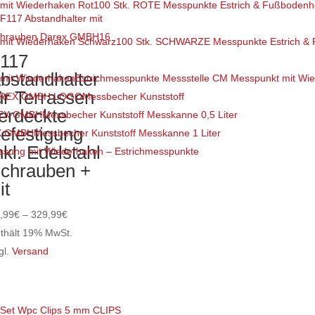
100 Stk. ROTE Messpunkte Estrich & Fußbodenh
ist
hrere
100 Stk. SCHWARZE Messpunkte Estrich & 
rianten
117
f.
bstandhalter
Estrichmesspunkte Messstelle CM Messpunkt mit W
e
ür Terrassen
Messbecher Kunststoff
tionen
erdeckte
Messbecher Kunststoff Messkanne 0,5 Liter
nnen
efestigung
Messbecher Kunststoff Messkanne 1 Liter
f
nkl. Edelstahl
ssung mit Wiederhaken – Estrichmesspunkte
r
chrauben +
oduktseite
it
wählt
Preisspanne:
rden
,99
€
–
329,99
€
35,99€
thält 19% MwSt.
bis
gl.
Versand
eses
329,99€
odukt
ist