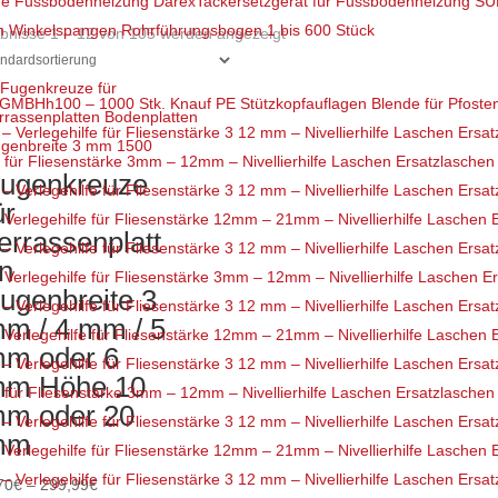
Tackersetzgerät für Fussbodenheizung 
 Winkelspangen Rohrführungsbogen 1 bis 600 Stück
bnisse 1 – 12 von 105 werden angezeigt
100 – 1000 Stk. Knauf PE Stützkopfauflagen Blende für Pfost
für Fliesenstärke 3mm – 12mm – Nivellierhilfe Laschen Ersatzlaschen
ugenkreuze
ür
rlegehilfe für Fliesenstärke 12mm – 21mm – Nivellierhilfe Laschen 
errassenplatt
n
rlegehilfe für Fliesenstärke 3mm – 12mm – Nivellierhilfe Laschen E
ugenbreite 3
m / 4 mm / 5
rlegehilfe für Fliesenstärke 12mm – 21mm – Nivellierhilfe Laschen 
m oder 6
m Höhe 10
für Fliesenstärke 3mm – 12mm – Nivellierhilfe Laschen Ersatzlaschen
m oder 20
mm
rlegehilfe für Fliesenstärke 12mm – 21mm – Nivellierhilfe Laschen 
Preisspanne:
70
€
–
299,99
€