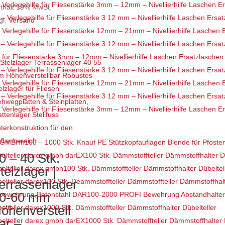
rlegehilfe für Fliesenstärke 3mm – 12mm – Nivellierhilfe Laschen E
6,70€
thält 19% MwSt.
bis
gl.
Versand
rlegehilfe für Fliesenstärke 12mm – 21mm – Nivellierhilfe Laschen 
eses
299,99€
odukt
für Fliesenstärke 3mm – 12mm – Nivellierhilfe Laschen Ersatzlaschen
ist
hrere
rlegehilfe für Fliesenstärke 12mm – 21mm – Nivellierhilfe Laschen 
rianten
f.
rlegehilfe für Fliesenstärke 3mm – 12mm – Nivellierhilfe Laschen E
e
tionen
nnen
100 – 1000 Stk. Knauf PE Stützkopfauflagen Blende für Pfost
f
0 – 40 Stk.
100 Stk. Dämmstoffteller Dämmstoffhalter Dü
r
telzlager |
100 Stk. Dämmstoffteller Dämmstoffhalter Dübeltel
oduktseite
errassenlager
100 Stk. Deammstoffteller Dämmstoffteller Dämmstoffhalt
wählt
0-60 mm
100-2000 PROFI Bewehrung Abstandhalte
rden
öhenverstell
1000 Stk. Dämmstoffteller Dämmstoffhalter Dübelteller
ar –
1000 Stk. Dämmstoffteller Dämmstoffhalter 