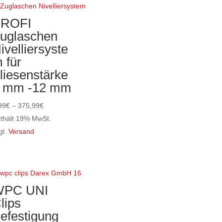
ist
hrere
ROFI
rianten
uglaschen
f.
ivelliersyste
e
 für
tionen
liesenstärke
nnen
 mm -12 mm
f
Preisspanne:
r
99
€
–
375,99
€
5,99€
oduktseite
thält 19% MwSt.
bis
wählt
gl.
Versand
eses
375,99€
rden
odukt
ist
hrere
WPC UNI
rianten
lips
f.
efestigung
e