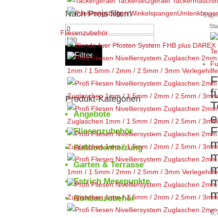
Nach Preis filtern
Umlenkbogen
Erge
Min.
Max.
Fliesenzubehör
Preis
Preis
Filter
1mm / 1.5mm / 2mm / 2.5mm / 3mm Verlegehilfe 
F
f
Zuglaschen 1mm / 1.5mm / 2mm / 2.5mm / 3mm Ve
Produkt-Kategorien
T
Angebote
e
Zuglaschen 1mm / 1.5mm / 2mm / 2.5mm / 3mm Ve
F
Fliesenzubehör
m
Zuglaschen 1mm / 1.5mm / 2mm / 2.5mm / 3mm Ve
Fußbodenheizung
m
Garten & Terrasse
m
1mm / 1.5mm / 2mm / 2.5mm / 3mm Verlegehilfe 
m
Estrich Messpunkte
Zuglaschen 1mm / 1.5mm / 2mm / 2.5mm / 3mm Ve
Rohbauzubehör
6,