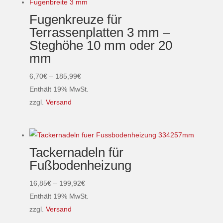
mehrere
Fugenkreuze für
Varianten
Terrassenplatten 3 mm –
auf.
Steghöhe 10 mm oder 20
Die
mm
Optionen
können
Preisspanne:
6,70
€
–
185,99
€
auf
6,70€
Enthält 19% MwSt.
der
bis
zzgl.
Versand
Produktseite
Dieses
185,99€
gewählt
Produkt
werden
weist
Tackernadeln für
mehrere
Fußbodenheizung
Varianten
auf.
Preisspanne:
16,85
€
–
199,92
€
Die
16,85€
Enthält 19% MwSt.
Optionen
bis
zzgl.
Versand
können
Dieses
199,92€