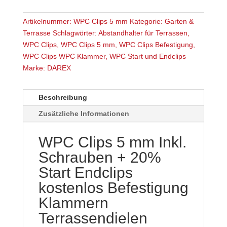
mm
Inkl.
Artikelnummer:
WPC Clips 5 mm
Kategorie:
Garten &
Schrauben
Terrasse
Schlagwörter:
Abstandhalter für Terrassen
,
+
WPC Clips
,
WPC Clips 5 mm
,
WPC Clips Befestigung
,
20%
WPC Clips WPC Klammer
,
WPC Start und Endclips
Start
Marke:
DAREX
Endclips
kostenlos
Beschreibung
Befestigung
Klammern
Zusätzliche Informationen
Terrassendielen
Montageclip
WPC Clips 5 mm Inkl.
Menge
Schrauben + 20%
Start Endclips
kostenlos Befestigung
Klammern
Terrassendielen