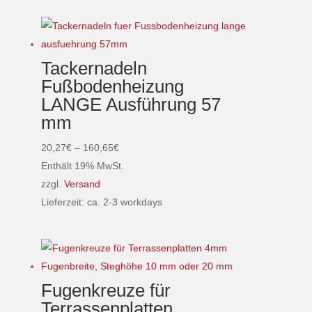
auf
Produkt
der
weist
Produktseite
mehrere
Tackernadeln
gewählt
Varianten
Fußbodenheizung
werden
auf.
LANGE Ausführung 57
Die
mm
Optionen
können
Preisspanne:
20,27
€
–
160,65
€
auf
20,27€
Enthält 19% MwSt.
der
bis
zzgl.
Versand
Produktseite
160,65€
Lieferzeit: ca. 2-3 workdays
gewählt
Dieses
werden
Produkt
weist
mehrere
Fugenkreuze für
Varianten
Terrassenplatten
auf.