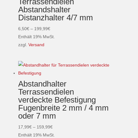
Terrassendielen
auf.
Abstandshalter
Die
Distanzhalter 4/7 mm
Optionen
können
Preisspanne:
6,50
€
–
199,99
€
auf
6,50€
Enthält 19% MwSt.
der
bis
zzgl.
Versand
Produktseite
Dieses
199,99€
gewählt
Produkt
werden
weist
mehrere
Abstandhalter
Varianten
Terrassendielen
auf.
verdeckte Befestigung
Die
Fugenbreite 2 mm / 4 mm
Optionen
oder 7 mm
können
auf
Preisspanne:
17,99
€
–
159,99
€
der
17,99€
Enthält 19% MwSt.