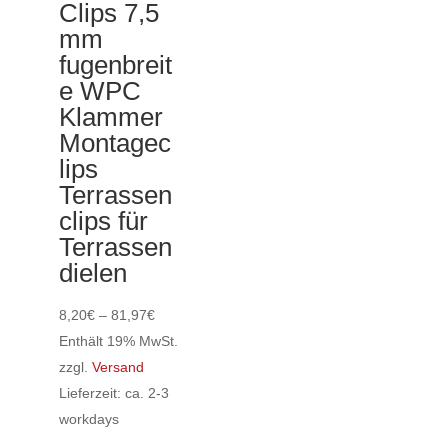
Clips 7,5
Optionen
mm
können
fugenbreit
auf
e WPC
der
Klammer
Produktseite
Montagec
gewählt
lips
werden
Terrassen
clips für
Terrassen
dielen
Preisspanne:
8,20
€
–
81,97
€
8,20€
Enthält 19% MwSt.
bis
zzgl.
Versand
81,97€
Lieferzeit: ca. 2-3
workdays
Dieses