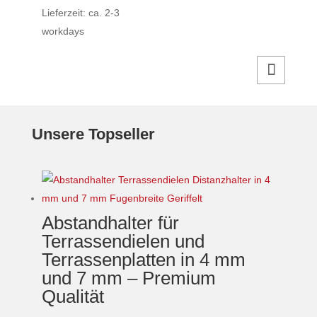
auf
43,00€
Lieferzeit: ca. 2-3
der
workdays
Produktseite
Dieses
gewählt
Produkt
werden
weist
mehrere
Varianten
Unsere Topseller
auf.
Die
Optionen
können
auf
Abstandhalter für
der
Terrassendielen und
Produktseite
Terrassenplatten in 4 mm
gewählt
und 7 mm – Premium
werden
Qualität