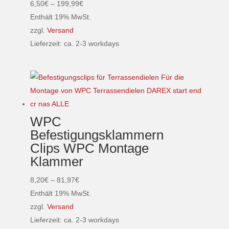
Preisspanne:
6,50
€
–
199,99
€
6,50€
Enthält 19% MwSt.
bis
zzgl.
Versand
199,99€
Lieferzeit: ca. 2-3 workdays
Dieses
Produkt
weist
mehrere
Varianten
WPC
auf.
Befestigungsklammern
Die
Clips WPC Montage
Optionen
Klammer
können
auf
Preisspanne:
8,20
€
–
81,97
€
der
8,20€
Enthält 19% MwSt.
Produktseite
bis
zzgl.
Versand
gewählt
81,97€
Lieferzeit: ca. 2-3 workdays