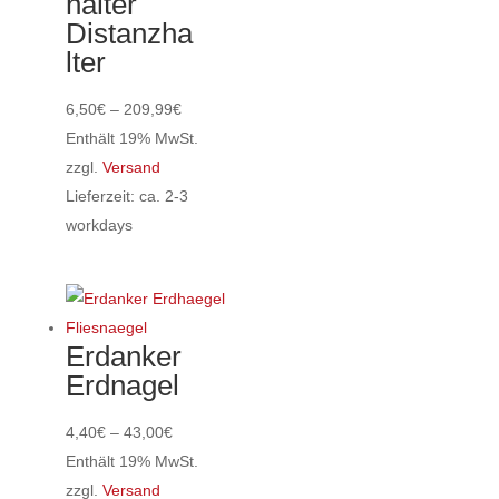
halter
Distanzha
lter
Preisspanne:
6,50
€
–
209,99
€
6,50€
Enthält 19% MwSt.
bis
zzgl.
Versand
209,99€
Lieferzeit: ca. 2-3
workdays
Dieses
Produkt
weist
mehrere
Erdanker
Varianten
Erdnagel
auf.
Die
Preisspanne:
4,40
€
–
43,00
€
Optionen
4,40€
Enthält 19% MwSt.
können
bis
zzgl.
Versand