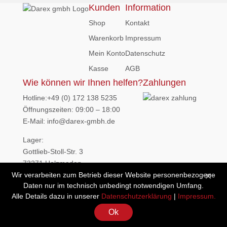
auf.
Kunden
Information
Die
Shop
Kontakt
Optionen
Warenkorb
Impressum
können
Mein Konto
Datenschutz
auf
Kasse
AGB
der
Wie können wir Ihnen helfen?
Zahlungen
Produktseite
gewählt
Hotline:
+49 (0) 172 138 5235
werden
Öffnungszeiten: 09:00 – 18:00
E-Mail:
info@darex-gmbh.de
Lager:
Gottlieb-Stoll-Str. 3
73271 Holzmaden
×
DEUTSCHLAND
Wir verarbeiten zum Betrieb dieser Website personenbezogene
Daten nur im technisch unbedingt notwendigen Umfang.
Developed with ❤ by
NETZhelfer
|
WERBEEINFACH
Alle Details dazu in unserer
Datenschutzerklärung
|
Impressum.
Withdrawal of Contract
Ok