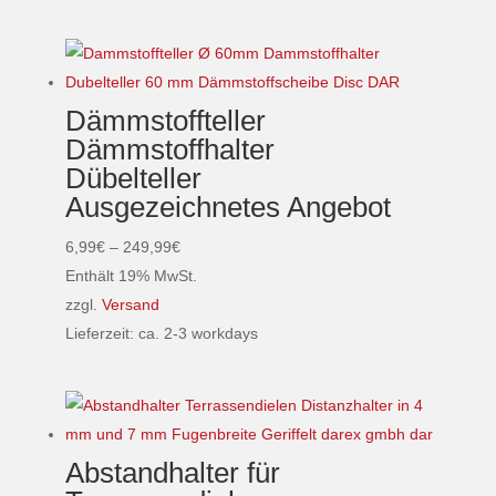
werden
Dieses
Produkt
weist
mehrere
Dämmstoffteller
Varianten
Dämmstoffhalter
auf.
Dübelteller
Die
Ausgezeichnetes Angebot
Optionen
können
Preisspanne:
6,99
€
–
249,99
€
auf
6,99€
Enthält 19% MwSt.
der
bis
zzgl.
Versand
Produktseite
249,99€
Lieferzeit: ca. 2-3 workdays
gewählt
Dieses
werden
Produkt
weist
mehrere
Abstandhalter für
Varianten