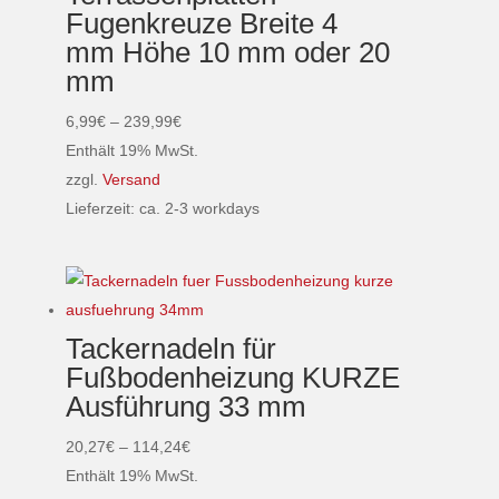
Fugenkreuze Breite 4
Die
mm Höhe 10 mm oder 20
Optionen
mm
können
auf
Preisspanne:
6,99
€
–
239,99
€
der
6,99€
Enthält 19% MwSt.
Produktseite
bis
zzgl.
Versand
gewählt
239,99€
Lieferzeit: ca. 2-3 workdays
werden
Dieses
Produkt
weist
mehrere
Tackernadeln für
Varianten
Fußbodenheizung KURZE
auf.
Ausführung 33 mm
Die
Optionen
Preisspanne:
20,27
€
–
114,24
€
können
20,27€
Enthält 19% MwSt.
auf