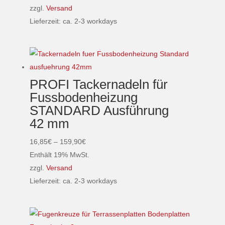
Produktseite
bis
zzgl.
Versand
gewählt
159,99€
Lieferzeit: ca. 2-3 workdays
werden
Dieses
Produkt
weist
mehrere
PROFI Tackernadeln für
Varianten
Fussbodenheizung
auf.
STANDARD Ausführung
Die
42 mm
Optionen
können
Preisspanne:
16,85
€
–
159,90
€
auf
16,85€
Enthält 19% MwSt.
der
bis
zzgl.
Versand
Produktseite
159,90€
Lieferzeit: ca. 2-3 workdays
gewählt
Dieses
werden
Produkt
weist