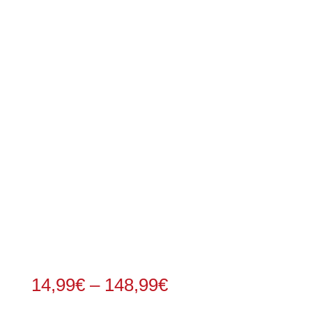
Preisspanne:
14,99
€
–
148,99
€
14,99€