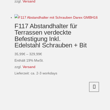
bis
zzgl.
Versand
der
Dieses
114,24€
Produktseite
Produkt
gewählt
weist
F117 Abstandhalter für
werden
mehrere
Terrassen verdeckte
Varianten
Befestigung Inkl.
auf.
Edelstahl Schrauben + Bit
Die
Optionen
Preisspanne:
35,99
€
–
329,99
€
können
35,99€
Enthält 19% MwSt.
auf
bis
zzgl.
Versand
der
329,99€
Lieferzeit: ca. 2-3 workdays
Produktseite
Dieses
gewählt
Produkt
werden
weist
mehrere
Varianten