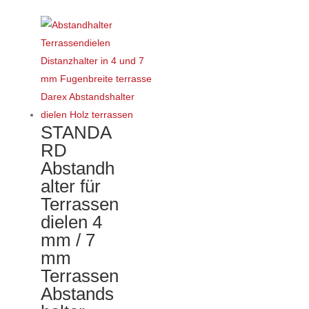
Produkt
weist
mehrere
Varianten
auf.
Die
Optionen
STANDA
können
RD
auf
Abstandh
der
alter für
Produktseite
Terrassen
gewählt
dielen 4
werden
mm / 7
mm
Terrassen
Abstands