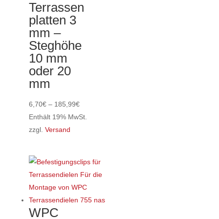
Terrassen
platten 3
mm –
Steghöhe
10 mm
oder 20
mm
Preisspanne:
6,70
€
–
185,99
€
6,70€
Enthält 19% MwSt.
bis
zzgl.
Versand
Dieses
185,99€
Produkt
weist
mehrere
Varianten
auf.
WPC
Die