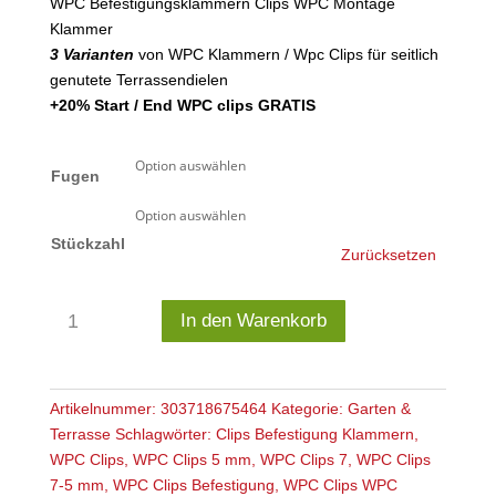
WPC Befestigungsklammern Clips WPC Montage
Klammer
3 Varianten
von WPC Klammern / Wpc Clips für seitlich
genutete Terrassendielen
+20% Start / End WPC clips GRATIS
Fugen
Stückzahl
Zurücksetzen
WPC
In den Warenkorb
Befestigungsklammern
Clips
WPC
Montage
Artikelnummer:
303718675464
Kategorie:
Garten &
Klammer
Terrasse
Schlagwörter:
Clips Befestigung Klammern
,
Menge
WPC Clips
,
WPC Clips 5 mm
,
WPC Clips 7
,
WPC Clips
7-5 mm
,
WPC Clips Befestigung
,
WPC Clips WPC