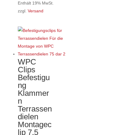
6,70€
Enthält 19% MwSt.
bis
zzgl.
Versand
Dieses
185,99€
Produkt
weist
mehrere
Varianten
auf.
WPC
Die
Clips
Optionen
Befestigu
können
ng
auf
Klammer
der
n
Produktseite
Terrassen
gewählt
dielen
werden
Montagec
lip 7,5