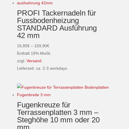
mehrere
PROFI Tackernadeln für
Varianten
Fussbodenheizung
auf.
STANDARD Ausführung
Die
42 mm
Optionen
können
Preisspanne:
16,85
€
–
159,90
€
auf
16,85€
Enthält 19% MwSt.
der
bis
zzgl.
Versand
Produktseite
159,90€
Lieferzeit: ca. 2-3 workdays
gewählt
Dieses
werden
Produkt
weist
mehrere
Fugenkreuze für
Varianten
Terrassenplatten 3 mm –
auf.
Steghöhe 10 mm oder 20
Die
mm
Optionen