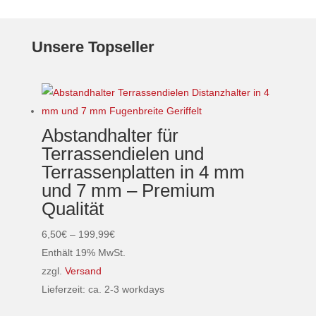
mehrere
Varianten
Unsere Topseller
auf.
Die
Optionen
können
auf
Abstandhalter für
der
Terrassendielen und
Produktseite
Terrassenplatten in 4 mm
gewählt
und 7 mm – Premium
werden
Qualität
Preisspanne:
6,50
€
–
199,99
€
6,50€
Enthält 19% MwSt.
bis
zzgl.
Versand
199,99€
Lieferzeit: ca. 2-3 workdays
Dieses