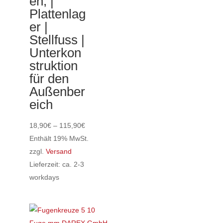
en, |
Plattenlag
er |
Stellfuss |
Unterkon
struktion
für den
Außenber
eich
Preisspanne:
18,90
€
–
115,90
€
18,90€
Enthält 19% MwSt.
bis
zzgl.
Versand
115,90€
Lieferzeit: ca. 2-3
workdays
Dieses
Produkt
weist