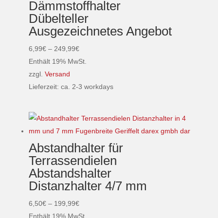
Dämmstoffhalter
auf.
Dübelteller
Die
Ausgezeichnetes Angebot
Optionen
können
Preisspanne:
6,99
€
–
249,99
€
auf
6,99€
Enthält 19% MwSt.
der
bis
zzgl.
Versand
Produktseite
249,99€
Lieferzeit: ca. 2-3 workdays
gewählt
Dieses
werden
Produkt
weist
mehrere
Abstandhalter für
Varianten
Terrassendielen
auf.
Abstandshalter
Die
Distanzhalter 4/7 mm
Optionen
können
Preisspanne:
6,50
€
–
199,99
€
auf
6,50€
Enthält 19% MwSt.