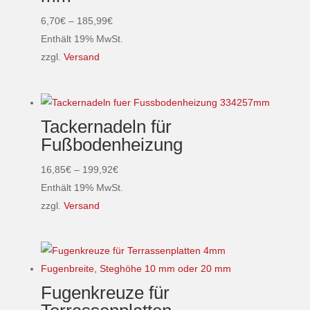
können
Preisspanne:
6,70
€
–
185,99
€
auf
6,70€
Enthält 19% MwSt.
der
bis
zzgl.
Versand
Produktseite
Dieses
185,99€
gewählt
Produkt
werden
weist
Tackernadeln für
mehrere
Fußbodenheizung
Varianten
auf.
Preisspanne:
16,85
€
–
199,92
€
Die
16,85€
Enthält 19% MwSt.
Optionen
bis
zzgl.
Versand
können
Dieses
199,92€
auf
Produkt
der
weist
Produktseite
mehrere
Fugenkreuze für
gewählt
Varianten
werden