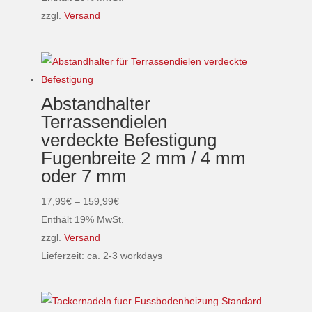
der
bis
zzgl.
Versand
Produktseite
Dieses
199,99€
gewählt
Produkt
werden
weist
mehrere
Abstandhalter
Varianten
Terrassendielen
auf.
verdeckte Befestigung
Die
Fugenbreite 2 mm / 4 mm
Optionen
oder 7 mm
können
auf
Preisspanne:
17,99
€
–
159,99
€
der
17,99€
Enthält 19% MwSt.
Produktseite
bis
zzgl.
Versand
gewählt
159,99€
Lieferzeit: ca. 2-3 workdays
werden
Dieses
Produkt
weist