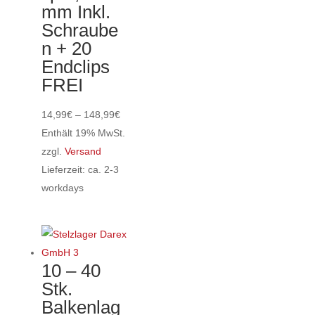
mm Inkl.
Schraube
n + 20
Endclips
FREI
Preisspanne:
14,99
€
–
148,99
€
14,99€
Enthält 19% MwSt.
bis
zzgl.
Versand
148,99€
Lieferzeit: ca. 2-3
workdays
Dieses
Produkt
weist
mehrere
10 – 40
Varianten
Stk.
auf.
Balkenlag