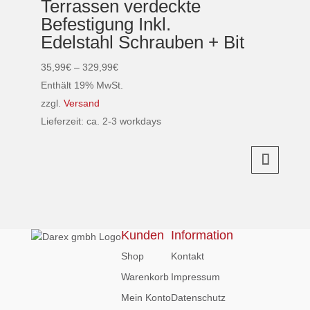
Terrassen verdeckte
Varianten
Befestigung Inkl.
auf.
Edelstahl Schrauben + Bit
Die
Optionen
Preisspanne:
35,99
€
–
329,99
€
können
35,99€
Enthält 19% MwSt.
auf
bis
zzgl.
Versand
der
329,99€
Lieferzeit: ca. 2-3 workdays
Produktseite
Dieses
gewählt
Produkt
werden
weist
mehrere
Varianten
auf.
Kunden
Information
Die
Shop
Kontakt
Optionen
Warenkorb
Impressum
können
Mein Konto
Datenschutz
auf