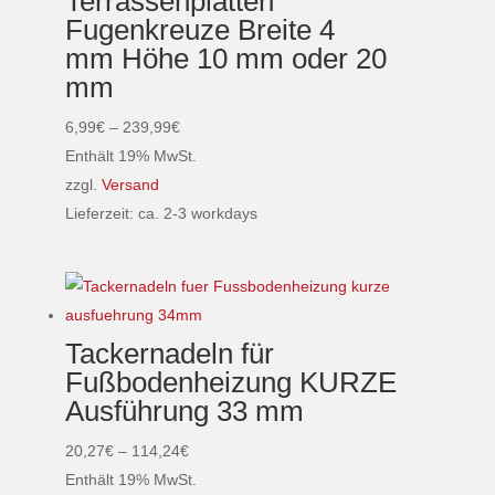
Terrassenplatten
auf.
Fugenkreuze Breite 4
Die
mm Höhe 10 mm oder 20
Optionen
mm
können
auf
Preisspanne:
6,99
€
–
239,99
€
der
6,99€
Enthält 19% MwSt.
Produktseite
bis
zzgl.
Versand
gewählt
239,99€
Lieferzeit: ca. 2-3 workdays
werden
Dieses
Produkt
weist
mehrere
Tackernadeln für
Varianten
Fußbodenheizung KURZE
auf.
Ausführung 33 mm
Die
Optionen
Preisspanne:
20,27
€
–
114,24
€
können
20,27€
Enthält 19% MwSt.