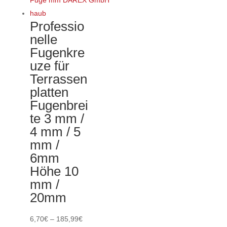
mehrere
Varianten
Professio
auf.
nelle
Die
Fugenkre
Optionen
uze für
können
Terrassen
auf
platten
der
Fugenbrei
Produktseite
te 3 mm /
gewählt
4 mm / 5
werden
mm /
6mm
Höhe 10
mm /
20mm
Preisspanne:
6,70
€
–
185,99
€