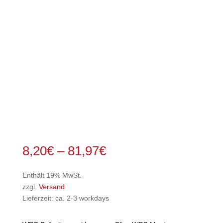
Preisspanne:
8,20
€
–
81,97
€
8,20€
bis
Enthält 19% MwSt.
81,97€
zzgl.
Versand
Lieferzeit: ca. 2-3 workdays