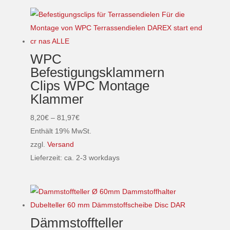
Produkt
weist
mehrere
Varianten
WPC
auf.
Befestigungsklammern
Die
Clips WPC Montage
Optionen
Klammer
können
auf
Preisspanne:
8,20
€
–
81,97
€
der
8,20€
Enthält 19% MwSt.
Produktseite
bis
zzgl.
Versand
gewählt
81,97€
Lieferzeit: ca. 2-3 workdays
werden
Dieses
Produkt
weist
mehrere
Dämmstoffteller
Varianten