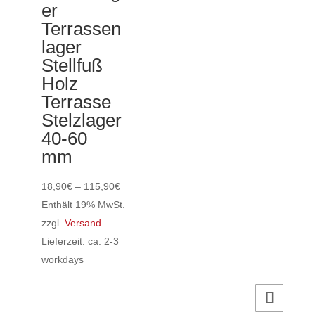
Die
er
Optionen
Terrassen
können
lager
auf
Stellfuß
der
Holz
Produktseite
Terrasse
gewählt
Stelzlager
werden
40-60
mm
Preisspanne:
18,90
€
–
115,90
€
18,90€
Enthält 19% MwSt.
bis
zzgl.
Versand
115,90€
Lieferzeit: ca. 2-3
workdays
Dieses
Produkt
weist