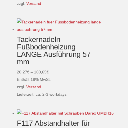
auf
bis
zzgl.
Versand
der
Dieses
114,24€
Produktseite
Produkt
gewählt
weist
werden
mehrere
Tackernadeln
Varianten
Fußbodenheizung
auf.
LANGE Ausführung 57
Die
mm
Optionen
können
Preisspanne:
20,27
€
–
160,65
€
auf
20,27€
Enthält 19% MwSt.
der
bis
zzgl.
Versand
Produktseite
160,65€
Lieferzeit: ca. 2-3 workdays
gewählt
Dieses
werden
Produkt
weist
F117 Abstandhalter für
mehrere